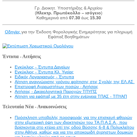
Γρ. Διοικητ. Υποστήριξης & Αρχείου
(
Ηλεκτρ. Πρωτόκολλο – ισόγειο
)
Καθημερινά από
07.30
έως
15.30
Οδηγίες
για την Έκδοση Φορολογικής Ενημερότητας για πληρωμή
Εφάπαξ Βοηθημάτων
Έντυπα - Αιτήσεις
Εγκύκλιος - Έντυπα Δανείων
Εγκύκλιος - Έντυπα Κλ. Υγείας
Eιδικός Λογαριασμός - Έντυπα
Αίτηση αναγνώρισης χρόνου φοίτησης στις Σχολές της ΕΛ.ΑΣ.
Επιστροφή Αχρεωστήτων ποσών - Αιτήσεις
Αιτήσεις - Δικαιολογητικά Παροχών ΤΠΥΠΣ
Αίτηση για εφάπαξ με 35 έτη στην ενέργεια ΤΠΑΣ - ΤΠΥΑΠ
Τελευταία Νέα - Ανακοινώσεις
Πρόσκληση υποβολής προσφοράς για την επισκευή φθορών
στην εξωτερική όψη των ιδιοκτησιών του ΤΑ.Π.Α.Σ.Α., που
βρίσκονται στο κτίριο επί της οδού Βύσσης 6-8 & Πολυκλείτου
στην Αθήνα, καθώς και για την αποκομιδή άχρηστων δομικών
και λοιπών υλικών από το εσωτ