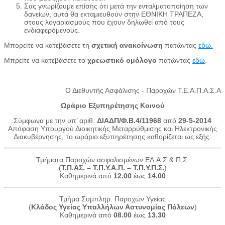
Σας γνωρίζουμε επίσης ότι μετά την ενταλματοποίηση των
δανείων, αυτά θα εκταμιευθούν στην ΕΘΝΙΚΗ ΤΡΑΠΕΖΑ,
στους λογαριασμούς που έχουν δηλωθεί από τους
ενδιαφερόμενους.
Μπορείτε να κατεβάσετε τη
σχετική ανακοίνωση
πατώντας
εδώ.
Μπρείτε να κατεβάσετε το
χρεωστικό ομόλογο
πατώντας
εδώ
.
Ο Διεθυντής Ασφάλισης - Παροχών Τ.Ε.Α.Π.Α.Σ.Α
Ωράριο Εξυπηρέτησης Κοινού
Σύμφωνα με την υπ’ αριθ.
ΔΙΑΔΠ/Φ.Β.4/11968
από
29-5-2014
Απόφαση Υπουργού Διοικητικής Μεταρρύθμισης και Ηλεκτρονικής
Διακυβέρνησης, το ωράριο εξυπηρέτησης καθορίζεται ως εξής:
Τμήματα Παροχών ασφαλισμένων ΕΛ.Α.Σ & Π.Σ.
(
Τ.Π.ΑΣ. – Τ.Π.Υ.Α.Π. – Τ.Π.Υ.Π.Σ.
)
Καθημερινά από
12.00
έως
14.00
Τμήμα Συμπληρ. Παροχών Υγείας
(
Κλάδος Υγείας Υπαλλήλων Αστυνομίας Πόλεων
)
Καθημερινά από
08.00
έως
13.30