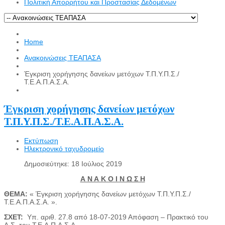
Πολιτική Απορρήτου και Προστασίας Δεδομένων
Home
Ανακοινώσεις ΤΕΑΠΑΣΑ
Έγκριση χορήγησης δανείων μετόχων Τ.Π.Υ.Π.Σ./
Τ.Ε.Α.Π.Α.Σ.Α.
Έγκριση χορήγησης δανείων μετόχων
Τ.Π.Υ.Π.Σ./Τ.Ε.Α.Π.Α.Σ.Α.
Εκτύπωση
Ηλεκτρονικό ταχυδρομείο
Δημοσιεύτηκε: 18 Ιούλιος 2019
Α Ν Α Κ Ο Ι Ν Ω Σ Η
ΘΕΜΑ:
« Έγκριση χορήγησης δανείων μετόχων Τ.Π.Υ.Π.Σ./
Τ.Ε.Α.Π.Α.Σ.Α. ».
ΣΧΕΤ:
Υπ. αριθ. 27.8 από 18-07-2019 Απόφαση – Πρακτικό του