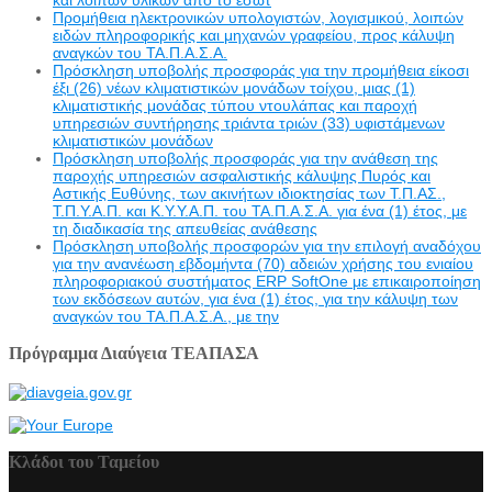
Προμήθεια ηλεκτρονικών υπολογιστών, λογισμικού, λοιπών
ειδών πληροφορικής και μηχανών γραφείου, προς κάλυψη
αναγκών του ΤΑ.Π.Α.Σ.Α.
Πρόσκληση υποβολής προσφοράς για την προμήθεια είκοσι
έξι (26) νέων κλιματιστικών μονάδων τοίχου, μιας (1)
κλιματιστικής μονάδας τύπου ντουλάπας και παροχή
υπηρεσιών συντήρησης τριάντα τριών (33) υφιστάμενων
κλιματιστικών μονάδων
Πρόσκληση υποβολής προσφοράς για την ανάθεση της
παροχής υπηρεσιών ασφαλιστικής κάλυψης Πυρός και
Αστικής Ευθύνης, των ακινήτων ιδιοκτησίας των Τ.Π.ΑΣ.,
Τ.Π.Υ.Α.Π. και Κ.Υ.Υ.Α.Π. του ΤΑ.Π.Α.Σ.Α. για ένα (1) έτος, με
τη διαδικασία της απευθείας ανάθεσης
Πρόσκληση υποβολής προσφορών για την επιλογή αναδόχου
για την ανανέωση εβδομήντα (70) αδειών χρήσης του ενιαίου
πληροφοριακού συστήματος ERP SoftOne με επικαιροποίηση
των εκδόσεων αυτών, για ένα (1) έτος, για την κάλυψη των
αναγκών του ΤΑ.Π.Α.Σ.Α., με την
Πρόγραμμα Διαύγεια ΤΕΑΠΑΣΑ
Κλάδοι του Ταμείου