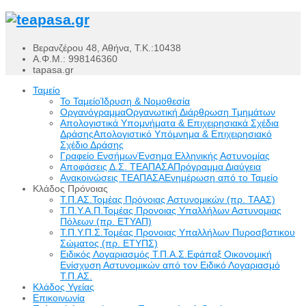
Βερανζέρου 48, Αθήνα, Τ.Κ.:10438
Α.Φ.Μ.: 998146360
tapasa.gr
Ταμείο
Το Ταμείο
Ίδρυση & Νομοθεσία
Οργανόγραμμα
Οργανωτική Διάρθρωση Τμημάτων
Απολογιστικά Υπομνήματα & Επιχειρησιακά Σχέδια
Δράσης
Απολογιστικό Υπόμνημα & Επιχειρησιακό
Σχέδιο Δράσης
Γραφείο Ενσήμων
Ένσημα Ελληνικής Αστυνομίας
Αποφάσεις Δ.Σ. ΤΕΑΠΑΣΑ
Πρόγραμμα Διαύγεια
Ανακοινώσεις ΤΕΑΠΑΣΑ
Ενημέρωση από το Ταμείο
Κλάδος Πρόνοιας
Τ.Π.ΑΣ.
Τομέας Πρόνοιας Αστυνομικών (πρ. ΤΑΑΣ)
Τ.Π.Υ.Α.Π.
Τομέας Προνοιας Υπαλλήλων Αστυνομιας
Πόλεων (πρ. ΕΤΥΑΠ)
Τ.Π.Υ.Π.Σ.
Τομέας Προνοιας Υπαλλήλων Πυροσβστικου
Σώματος (πρ. ΕΤΥΠΣ)
Ειδικός Λογαριασμός Τ.Π.Α.Σ.
Εφάπαξ Οικονομική
Ενίσχυση Αστυνομικών από τον Ειδικό Λογαριασμό
Τ.Π.ΑΣ.
Κλάδος Υγείας
Επικοινωνία