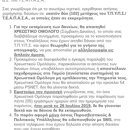
Δ.Σ. του Τ.Ε.Α.Π.Α.Σ.Α..
Σας γνωρίζουμε ότι με το ανωτέρω σχετικό, εγκρίθηκαν αιτήσεις
χορήγησης δανείων σε
εκατόν δύο (102)
μετόχους του
Τ.Π.Υ.Π.Σ./
Τ.Ε.Α.Π.Α.Σ.Α
.,
οι οποίες ήταν σε εκκρεμότητα.
Για την εκταμίευση των δανείων, θα απαιτηθεί
ΧΡΕΩΣΤΙΚΟ ΟΜΟΛΟΓΟ
(Σύμβαση Δανείου), το οποίο σας
διαβιβάζουμε συνημμένα, προκειμένου να το κοινοποιήσετε
στους Υπαλλήλους που έχουν αιτηθεί δάνειο από τον
Τ.Π.Υ.Π.Σ. και αφού
θεωρηθεί για το γνήσιο της
υπογραφής,
να μας αποσταλεί με
αλληλογραφία εις
διπλούν
άμεσα.
Προκειμένου να διασφαλισθεί η έγκαιρη παραλαβή του
Χρεωστικού Ομολόγου, παρακαλούνται οι αιτούντες των
δανείων όπως υποβάλλουν αυτοπροσώπως ή
αποστείλουν
ταχυδρομικώς στο Ταμείο (συνίσταται συστημένα) τα
Χρεωστικά Ομόλογα μη εμπλέκοντας την Υπηρεσία τους.
Χρεωστικά Ομόλογα που θα αποσταλούν με την εγκύκλιο 54
μέσω PSNET, δεν θα γίνονται δεκτά.
Εφιστούμε την προσοχή
γνωρίζοντας σας, ότι όσα
Χρεωστικά Ομόλογα παραληφθούν μετά την παρέλευση των
πέντε (05) εργάσιμων ημερών από την ημερομηνία του
παρόντος,
ήτοι μετά τις 26 Ιουλίου 2019
, δε θα γίνονται
δεκτά και τα δάνεια δε θα εκταμιευθούν.
Το παρόν αφορά
μόνο
όσους Πυροσβεστικούς &
Πολιτικούς Υπάλληλους θα ειδοποιηθούν με
SMS
,
στο
κινητό τηλέφωνο που έχουν δηλώσει στην αίτηση δανείου
που μας έχουν καταθέσει.