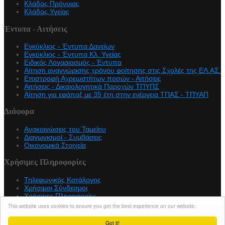
Κλάδος Πρόνοιας
Κλάδος Υγείας
Έντυπα - Αιτήσεις
Εγκύκλιος - Έντυπα Δανείων
Εγκύκλιος - Έντυπα Κλ. Υγείας
Eιδικός Λογαριασμός - Έντυπα
Αίτηση αναγνώρισης χρόνου φοίτησης στις Σχολές της ΕΛ.ΑΣ.
Επιστροφή Αχρεωστήτων ποσών - Αιτήσεις
Αιτήσεις - Δικαιολογητικά Παροχών ΤΠΥΠΣ
Αίτηση για εφάπαξ με 35 έτη στην ενέργεια ΤΠΑΣ - ΤΠΥΑΠ
Διάφορα
Ανακοινώσεις του Ταμείου
Διαγωνισμοί - Συμβάσεις
Οικονομικά Στοιχεία
Χρήσιμες Πληροφορίες
Τηλεφωνικός Κατάλογος
Χρήσιμοι Σύνδεσμοι
Χρήσιμες Πληροφορίες
This website uses cookies to ensure you get the best experience on our website.
Copyright © 2026 teapasa.gr. All Rights Reserved.
Joomla!
is Free Software released under the
GNU General Public
Got it!