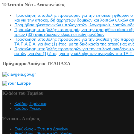
Τελευταία Νέα - Ανακοινώσεις
Πρόσκληση υποβολής προσφοράς για την επισκευή φθορών στην 
και για την αποκομιδή άχρηστων δομικών και λοιπών υλικών α
Προμήθεια ηλεκτρονικών υπολογιστών, λογισμικού, λοιπών ει
Πρόσκληση υποβολής προσφοράς για την προμήθεια είκοσι έξι 
τριών (33) υφιστάμενων κλιματιστικών μονάδων
Πρόσκληση υποβολής προσφοράς για την ανάθεση της παροχής υ
ΤΑ.Π.Α.Σ.Α. για ένα (1) έτος, με τη διαδικασία της απευθείας α
Πρόσκληση υποβολής προσφορών για την επιλογή αναδόχου γι
αυτών, για ένα (1) έτος, για την κάλυψη των αναγκών του ΤΑ.Π.
Πρόγραμμα Διαύγεια ΤΕΑΠΑΣΑ
Κλάδοι του Ταμείου
Κλάδος Πρόνοιας
Κλάδος Υγείας
Έντυπα - Αιτήσεις
Εγκύκλιος - Έντυπα Δανείων
Εγκύκλιος - Έντυπα Κλ. Υγείας