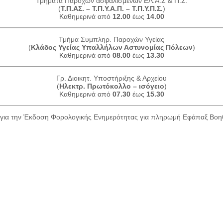
Τμήματα Παροχών ασφαλισμένων ΕΛ.Α.Σ & Π.Σ.
(
Τ.Π.ΑΣ. – Τ.Π.Υ.Α.Π. – Τ.Π.Υ.Π.Σ.
)
Καθημερινά από
12.00
έως
14.00
Τμήμα Συμπληρ. Παροχών Υγείας
(
Κλάδος Υγείας Υπαλλήλων Αστυνομίας Πόλεων
)
Καθημερινά από
08.00
έως
13.30
Γρ. Διοικητ. Υποστήριξης & Αρχείου
(
Ηλεκτρ. Πρωτόκολλο – ισόγειο
)
Καθημερινά από
07.30
έως
15.30
για την Έκδοση Φορολογικής Ενημερότητας για πληρωμή Εφάπαξ Βο