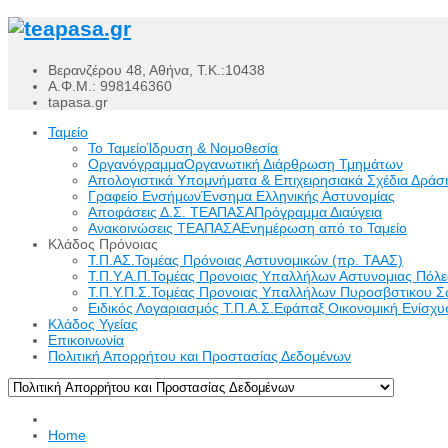
Βερανζέρου 48, Αθήνα, Τ.Κ.:10438
Α.Φ.Μ.: 998146360
tapasa.gr
Ταμείο
Το Ταμείο
Ίδρυση & Νομοθεσία
Οργανόγραμμα
Οργανωτική Διάρθρωση Τμημάτων
Απολογιστικά Υπομνήματα & Επιχειρησιακά Σχέδια Δράσ
Γραφείο Ενσήμων
Ένσημα Ελληνικής Αστυνομίας
Αποφάσεις Δ.Σ. ΤΕΑΠΑΣΑ
Πρόγραμμα Διαύγεια
Ανακοινώσεις ΤΕΑΠΑΣΑ
Ενημέρωση από το Ταμείο
Κλάδος Πρόνοιας
Τ.Π.ΑΣ.
Τομέας Πρόνοιας Αστυνομικών (πρ. ΤΑΑΣ)
Τ.Π.Υ.Α.Π.
Τομέας Προνοιας Υπαλλήλων Αστυνομιας Πόλ
Τ.Π.Υ.Π.Σ.
Τομέας Προνοιας Υπαλλήλων Πυροσβστικου Σ
Ειδικός Λογαριασμός Τ.Π.Α.Σ.
Εφάπαξ Οικονομική Ενίσχυσ
Κλάδος Υγείας
Επικοινωνία
Πολιτική Απορρήτου και Προστασίας Δεδομένων
Home