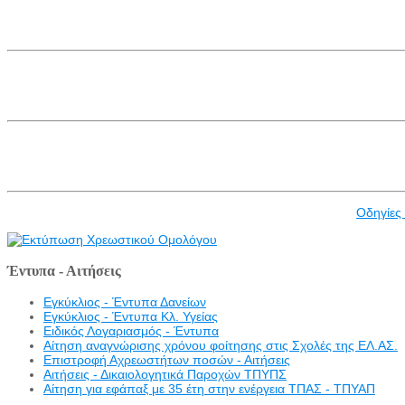
Οδηγίες
Έντυπα - Αιτήσεις
Εγκύκλιος - Έντυπα Δανείων
Εγκύκλιος - Έντυπα Κλ. Υγείας
Eιδικός Λογαριασμός - Έντυπα
Αίτηση αναγνώρισης χρόνου φοίτησης στις Σχολές της ΕΛ.ΑΣ.
Επιστροφή Αχρεωστήτων ποσών - Αιτήσεις
Αιτήσεις - Δικαιολογητικά Παροχών ΤΠΥΠΣ
Αίτηση για εφάπαξ με 35 έτη στην ενέργεια ΤΠΑΣ - ΤΠΥΑΠ