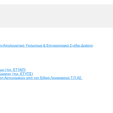
ης
Απολογιστικό Υπόμνημα & Επιχειρησιακό Σχέδιο Δράσης
εων (πρ. ΕΤΥΑΠ)
ώματος (πρ. ΕΤΥΠΣ)
η Αστυνομικών από τον Ειδικό Λογαριασμό Τ.Π.ΑΣ.