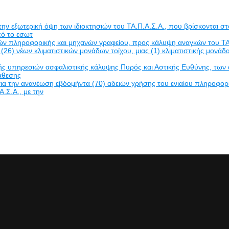
εξωτερική όψη των ιδιοκτησιών του ΤΑ.Π.Α.Σ.Α., που βρίσκονται στο
πό το εσωτ
δών πληροφορικής και μηχανών γραφείου, προς κάλυψη αναγκών του ΤΑ
(26) νέων κλιματιστικών μονάδων τοίχου, μιας (1) κλιματιστικής μον
πηρεσιών ασφαλιστικής κάλυψης Πυρός και Αστικής Ευθύνης, των ακινή
νάθεσης
α την ανανέωση εβδομήντα (70) αδειών χρήσης του ενιαίου πληροφο
Α.Σ.Α., με την