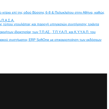
 κτίριο επί της οδού Βύσσης 6-8 & Πολυκλείτου στην Αθήνα, καθώς
.Π.Α.Σ.Α.
άδας τύπου ντουλάπας και παροχή υπηρεσιών συντήρησης τριάντα
των ιδιοκτησίας των Τ.Π.ΑΣ., Τ.Π.Υ.Α.Π. και Κ.Υ.Υ.Α.Π. του
ριακού συστήματος ERP SoftOne με επικαιροποίηση των εκδόσεων