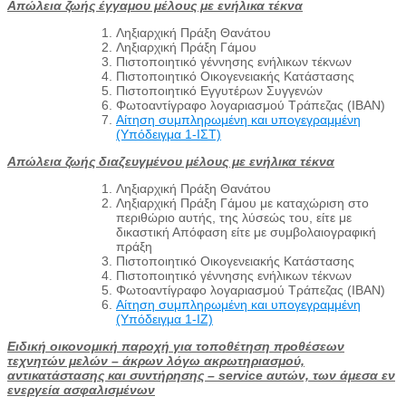
Απώλεια ζωής έγγαμου μέλους με ενήλικα τέκνα
Ληξιαρχική Πράξη Θανάτου
Ληξιαρχική Πράξη Γάμου
Πιστοποιητικό γέννησης ενήλικων τέκνων
Πιστοποιητικό Οικογενειακής Κατάστασης
Πιστοποιητικό Εγγυτέρων Συγγενών
Φωτοαντίγραφο λογαριασμού Τράπεζας (IBAN)
Αίτηση συμπληρωμένη και υπογεγραμμένη
(Υπόδειγμα 1-ΙΣΤ)
Απώλεια ζωής διαζευγμένου μέλους με ενήλικα τέκνα
Ληξιαρχική Πράξη Θανάτου
Ληξιαρχική Πράξη Γάμου με καταχώριση στο
περιθώριο αυτής, της λύσεώς του, είτε με
δικαστική Απόφαση είτε με συμβολαιογραφική
πράξη
Πιστοποιητικό Οικογενειακής Κατάστασης
Πιστοποιητικό γέννησης ενήλικων τέκνων
Φωτοαντίγραφο λογαριασμού Τράπεζας (IBAN)
Αίτηση συμπληρωμένη και υπογεγραμμένη
(Υπόδειγμα 1-ΙΖ)
Ειδική οικονομική παροχή για τοποθέτηση προθέσεων
τεχνητών μελών – άκρων λόγω ακρωτηριασμού,
αντικατάστασης και συντήρησης – service αυτών, των άμεσα εν
ενεργεία ασφαλισμένων