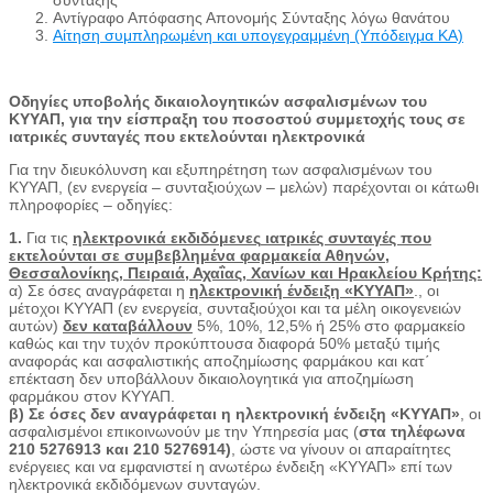
σύνταξης
Αντίγραφο Απόφασης Απονομής Σύνταξης λόγω θανάτου
Αίτηση συμπληρωμένη και υπογεγραμμένη (Υπόδειγμα ΚΑ)
Οδηγίες υποβολής δικαιολογητικών ασφαλισμένων του
ΚΥΥΑΠ, για την είσπραξη του ποσοστού συμμετοχής τους σε
ιατρικές συνταγές που εκτελούνται ηλεκτρονικά
Για την διευκόλυνση και εξυπηρέτηση των ασφαλισμένων του
ΚΥΥΑΠ, (εν ενεργεία – συνταξιούχων – μελών) παρέχονται οι κάτωθι
πληροφορίες – οδηγίες:
1.
Για τις
ηλεκτρονικά εκδιδόμενες
ιατρικές συνταγές που
εκτελούνται σε συμβεβλημένα φαρμακεία Αθηνών,
Θεσσαλονίκης, Πειραιά, Αχαΐας, Χανίων και Ηρακλείου Κρήτης:
α) Σε όσες αναγράφεται η
ηλεκτρονική ένδειξη «ΚΥΥΑΠ»
., οι
μέτοχοι ΚΥΥΑΠ (εν ενεργεία, συνταξιούχοι και τα μέλη οικογενειών
αυτών)
δεν καταβάλλουν
5%, 10%, 12,5% ή 25% στο φαρμακείο
καθώς και την τυχόν προκύπτουσα διαφορά 50% μεταξύ τιμής
αναφοράς και ασφαλιστικής αποζημίωσης φαρμάκου και κατ΄
επέκταση δεν υποβάλλουν δικαιολογητικά για αποζημίωση
φαρμάκου στον ΚΥΥΑΠ.
β)
Σε όσες δεν
αναγράφεται η ηλεκτρονική ένδειξη «ΚΥΥΑΠ»
, οι
ασφαλισμένοι επικοινωνούν με την Υπηρεσία μας (
στα τηλέφωνα
210 5276913 και 210 5276914)
, ώστε να γίνουν οι απαραίτητες
ενέργειες και να εμφανιστεί η ανωτέρω ένδειξη «ΚΥΥΑΠ» επί των
ηλεκτρονικά εκδιδόμενων συνταγών.