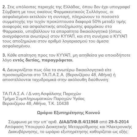
2.
Στις υπόλοιπες περιοχές της Ελλάδας, όπου δεν έχει υπογραφεί
Σύμβαση με τους οικείους Φαρμακευτικούς Συλλόγους, οι
ασφαλισμένοι εκτελούν τη συνταγή, πληρώνουν το ποσοστό
συμμετοχής την τυχόν προκύπτουσα διαφορά 50% μεταξύ τιμής
αναφοράς και ασφαλιστικής αποζημίωσης φαρμάκου στο
Φαρμακείο, υποβάλλουν τα απαραίτητα δικαιολογητικά (όπως
αναγράφονται ανωτέρω) στον ΚΥΥΑΠ, και στη συνέχεια ο ΚΥΥΑΠ
τους αποζημιώνει στον αριθμό λογαριασμού του άμεσα
ασφαλισμένου.
3.
Κάθε απαίτηση προς τον ΚΥΥΑΠ, μη αιτηθείσα για οποιοδήποτε
λόγο
εντός διετίας, παραγράφεται.
4.
Διευκρινίζεται πως όλα τα ανωτέρω δικαιολογητικά είτε
προσκομίζονται στο ΤΑ.Π.Α.Σ.Α. (Βερανζέρου 48, Αθήνα) ή
αποστέλλονται ταχυδρομικά στην ακόλουθη διεύθυνση:
ΤΑ.Π.Α.Σ.Α. / Δ.νση Ασφάλισης Παροχών
Τμήμα Συμπληρωματικών Παροχών Υγείας
Βερανζέρου 48, Αθήνα, Τ.Κ. 10438
Ωράριο Εξυπηρέτησης Κοινού
Σύμφωνα με την υπ’ αριθ.
ΔΙΑΔΠ/Φ.Β.4/11968
από
29-5-2014
Απόφαση Υπουργού Διοικητικής Μεταρρύθμισης και Ηλεκτρονικής
Διακυβέρνησης, το ωράριο εξυπηρέτησης καθορίζεται ως εξής: