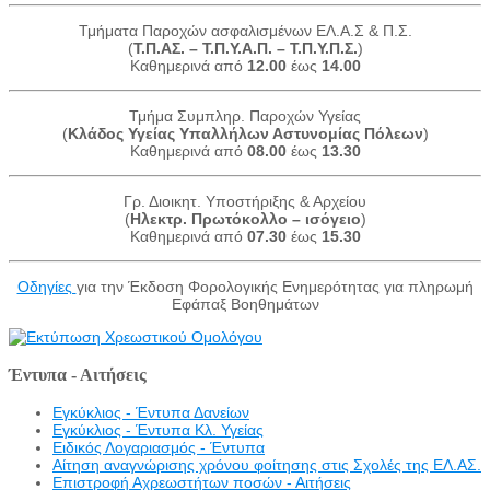
Τμήματα Παροχών ασφαλισμένων ΕΛ.Α.Σ & Π.Σ.
(
Τ.Π.ΑΣ. – Τ.Π.Υ.Α.Π. – Τ.Π.Υ.Π.Σ.
)
Καθημερινά από
12.00
έως
14.00
Τμήμα Συμπληρ. Παροχών Υγείας
(
Κλάδος Υγείας Υπαλλήλων Αστυνομίας Πόλεων
)
Καθημερινά από
08.00
έως
13.30
Γρ. Διοικητ. Υποστήριξης & Αρχείου
(
Ηλεκτρ. Πρωτόκολλο – ισόγειο
)
Καθημερινά από
07.30
έως
15.30
Οδηγίες
για την Έκδοση Φορολογικής Ενημερότητας για πληρωμή
Εφάπαξ Βοηθημάτων
Έντυπα - Αιτήσεις
Εγκύκλιος - Έντυπα Δανείων
Εγκύκλιος - Έντυπα Κλ. Υγείας
Eιδικός Λογαριασμός - Έντυπα
Αίτηση αναγνώρισης χρόνου φοίτησης στις Σχολές της ΕΛ.ΑΣ.
Επιστροφή Αχρεωστήτων ποσών - Αιτήσεις