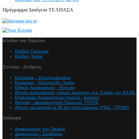
Πρόγραμμα Διαύγεια ΤΕΑΠΑΣΑ
Κλάδοι του Ταμείου
Κλάδος Πρόνοιας
Κλάδος Υγείας
Έντυπα - Αιτήσεις
Εγκύκλιος - Έντυπα Δανείων
Εγκύκλιος - Έντυπα Κλ. Υγείας
Eιδικός Λογαριασμός - Έντυπα
Αίτηση αναγνώρισης χρόνου φοίτησης στις Σχολές της ΕΛ.ΑΣ.
Επιστροφή Αχρεωστήτων ποσών - Αιτήσεις
Αιτήσεις - Δικαιολογητικά Παροχών ΤΠΥΠΣ
Αίτηση για εφάπαξ με 35 έτη στην ενέργεια ΤΠΑΣ - ΤΠΥΑΠ
Διάφορα
Ανακοινώσεις του Ταμείου
Διαγωνισμοί - Συμβάσεις
Οικονομικά Στοιχεία