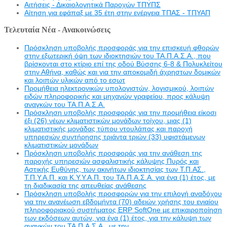
Αιτήσεις - Δικαιολογητικά Παροχών ΤΠΥΠΣ
Αίτηση για εφάπαξ με 35 έτη στην ενέργεια ΤΠΑΣ - ΤΠΥΑΠ
Τελευταία Νέα - Ανακοινώσεις
Πρόσκληση υποβολής προσφοράς για την επισκευή φθορών
στην εξωτερική όψη των ιδιοκτησιών του ΤΑ.Π.Α.Σ.Α., που
βρίσκονται στο κτίριο επί της οδού Βύσσης 6-8 & Πολυκλείτου
στην Αθήνα, καθώς και για την αποκομιδή άχρηστων δομικών
και λοιπών υλικών από το εσωτ
Προμήθεια ηλεκτρονικών υπολογιστών, λογισμικού, λοιπών
ειδών πληροφορικής και μηχανών γραφείου, προς κάλυψη
αναγκών του ΤΑ.Π.Α.Σ.Α.
Πρόσκληση υποβολής προσφοράς για την προμήθεια είκοσι
έξι (26) νέων κλιματιστικών μονάδων τοίχου, μιας (1)
κλιματιστικής μονάδας τύπου ντουλάπας και παροχή
υπηρεσιών συντήρησης τριάντα τριών (33) υφιστάμενων
κλιματιστικών μονάδων
Πρόσκληση υποβολής προσφοράς για την ανάθεση της
παροχής υπηρεσιών ασφαλιστικής κάλυψης Πυρός και
Αστικής Ευθύνης, των ακινήτων ιδιοκτησίας των Τ.Π.ΑΣ.,
Τ.Π.Υ.Α.Π. και Κ.Υ.Υ.Α.Π. του ΤΑ.Π.Α.Σ.Α. για ένα (1) έτος, με
τη διαδικασία της απευθείας ανάθεσης
Πρόσκληση υποβολής προσφορών για την επιλογή αναδόχου
για την ανανέωση εβδομήντα (70) αδειών χρήσης του ενιαίου
πληροφοριακού συστήματος ERP SoftOne με επικαιροποίηση
των εκδόσεων αυτών, για ένα (1) έτος, για την κάλυψη των
αναγκών του ΤΑ.Π.Α.Σ.Α., με την