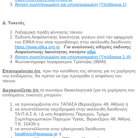
Αίτηση συμπληρωμένη και υπογεγραμμένη
(Υπόδειγμα 1)
Δ. Τοκετός
Ληξιαρχική πράξη γέννησης τέκνου
Έκδοση Ασφαλιστικής Ικανότητας γονέων από την εφαρμογή
του ΕΦΚΑ που είναι προσβάσιμη στην ακόλουθη διεύθυνση:
https://www.idika.org.gr
Για αναλυτικές οδηγίες έκδοσης
Ασφαλιστικής Ικανότητας πατήστε
εδώ
Αίτηση συμπληρωμένη και υπογεγραμμένη (Υπόδειγμα 1-Α)
Φωτοαντίγραφο λογαριασμού Τράπεζας (IBAN)
Επισημαίνεται ότι,
πριν την κατάθεση της αίτησης για τη χορήγηση
του επιδόματος, θα πρέπει να έχει προηγηθει η ασφάλιση του
τέκνου.
Διευκρινίζετ
αι
ότι
τα ανωτέρω δικαιολογητικά (για τη χορήγηση του
επιδόματος τοκετού) μπορούν:
να προσκομίζονται στο ΤΑΠΑΣΑ (Βερανζέρου 48, Αθήνα) ή
να αποστέλλονται ταχυδρομικά στην ακόλουθη διεύθυνση:
ΤΑ.Π.Α.Σ.Α. / Δ.νση Ασφάλισης Παροχών, Τμήμα
Συμπληρωματικών Παροχών Υγείας, Βερανζέρου 48, Αθήνα,
Τ.Κ. 10438 ή
να αποστέλλονται στην ηλεκτρονική διεύθυνση
healthins@teapasa.gr
ή