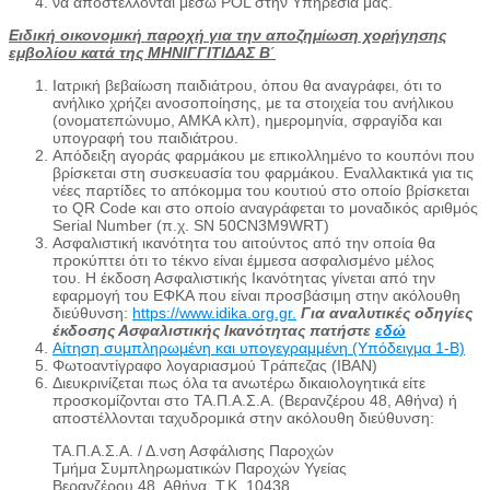
να αποστέλλονται μέσω POL στην Υπηρεσία μας.
Ειδική οικονομική παροχή για την αποζημίωση χορήγησης
εμβολίου κατά της ΜΗΝΙΓΓΙΤΙΔΑΣ Β΄
Ιατρική βεβαίωση παιδιάτρου, όπου θα αναγράφει, ότι το
ανήλικο χρήζει ανοσοποίησης, με τα στοιχεία του ανήλικου
(ονοματεπώνυμο, ΑΜΚΑ κλπ), ημερομηνία, σφραγίδα και
υπογραφή του παιδιάτρου.
Απόδειξη αγοράς φαρμάκου με επικολλημένο το κουπόνι που
βρίσκεται στη συσκευασία του φαρμάκου. Εναλλακτικά για τις
νέες παρτίδες το απόκομμα του κουτιού στο οποίο βρίσκεται
το QR Code και στο οποίο αναγράφεται το μοναδικός αριθμός
Serial Number (π.χ. SN 50CN3M9WRT)
Ασφαλιστική ικανότητα του αιτούντος από την οποία θα
προκύπτει ότι το τέκνο είναι έμμεσα ασφαλισμένο μέλος
του. Η έκδοση Ασφαλιστικής Ικανότητας γίνεται από την
εφαρμογή του ΕΦΚΑ που είναι προσβάσιμη στην ακόλουθη
διεύθυνση:
https://www.idika.org.gr.
Για αναλυτικές οδηγίες
έκδοσης Ασφαλιστικής Ικανότητας πατήστε
εδώ
Αίτηση συμπληρωμένη και υπογεγραμμένη (Υπόδειγμα 1-Β)
Φωτοαντίγραφο λογαριασμού Τράπεζας (IBAN)
Διευκρινίζεται πως όλα τα ανωτέρω δικαιολογητικά είτε
προσκομίζονται στο ΤΑ.Π.Α.Σ.Α. (Βερανζέρου 48, Αθήνα) ή
αποστέλλονται ταχυδρομικά στην ακόλουθη διεύθυνση:
ΤΑ.Π.Α.Σ.Α. / Δ.νση Ασφάλισης Παροχών
Τμήμα Συμπληρωματικών Παροχών Υγείας
Βερανζέρου 48, Αθήνα, Τ.Κ. 10438