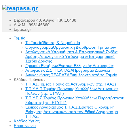
Βερανζέρου 48, Αθήνα, Τ.Κ.:10438
Α.Φ.Μ.: 998146360
tapasa.gr
Ταμείο
Το Ταμείο
Ίδρυση & Νομοθεσία
Οργανόγραμμα
Οργανωτική Διάρθρωση Τμημάτων
Απολογιστικά Υπομνήματα & Επιχειρησιακά Σχέδια
Δράσης
Απολογιστικό Υπόμνημα & Επιχειρησιακό
Σχέδιο Δράσης
Γραφείο Ενσήμων
Ένσημα Ελληνικής Αστυνομίας
Αποφάσεις Δ.Σ. ΤΕΑΠΑΣΑ
Πρόγραμμα Διαύγεια
Ανακοινώσεις ΤΕΑΠΑΣΑ
Ενημέρωση από το Ταμείο
Κλάδος Πρόνοιας
Τ.Π.ΑΣ.
Τομέας Πρόνοιας Αστυνομικών (πρ. ΤΑΑΣ)
Τ.Π.Υ.Α.Π.
Τομέας Προνοιας Υπαλλήλων Αστυνομιας
Πόλεων (πρ. ΕΤΥΑΠ)
Τ.Π.Υ.Π.Σ.
Τομέας Προνοιας Υπαλλήλων Πυροσβστικου
Σώματος (πρ. ΕΤΥΠΣ)
Ειδικός Λογαριασμός Τ.Π.Α.Σ.
Εφάπαξ Οικονομική
Ενίσχυση Αστυνομικών από τον Ειδικό Λογαριασμό
Τ.Π.ΑΣ.
Κλάδος Υγείας
Επικοινωνία