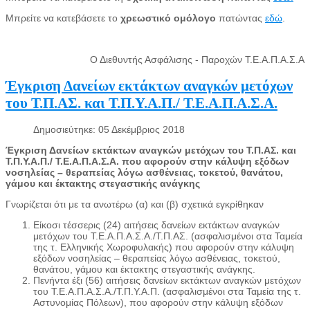
Μπρείτε να κατεβάσετε το
χρεωστικό ομόλογο
πατώντας
εδώ
.
Ο Διεθυντής Ασφάλισης - Παροχών Τ.Ε.Α.Π.Α.Σ.Α
Έγκριση Δανείων εκτάκτων αναγκών μετόχων
του Τ.Π.ΑΣ. και Τ.Π.Υ.Α.Π./ Τ.Ε.Α.Π.Α.Σ.Α.
Δημοσιεύτηκε: 05 Δεκέμβριος 2018
Έγκριση Δανείων εκτάκτων αναγκών μετόχων του Τ.Π.ΑΣ. και
Τ.Π.Υ.Α.Π./ Τ.Ε.Α.Π.Α.Σ.Α. που αφορούν στην κάλυψη εξόδων
νοσηλείας – θεραπείας λόγω ασθένειας, τοκετού, θανάτου,
γάμου και έκτακτης στεγαστικής ανάγκης
Γνωρίζεται ότι με τα ανωτέρω (α) και (β) σχετικά εγκρίθηκαν
Είκοσι τέσσερις (24) αιτήσεις δανείων εκτάκτων αναγκών
μετόχων του Τ.Ε.Α.Π.Α.Σ.Α./Τ.Π.ΑΣ. (ασφαλισμένοι στα Ταμεία
της τ. Ελληνικής Χωροφυλακής) που αφορούν στην κάλυψη
εξόδων νοσηλείας – θεραπείας λόγω ασθένειας, τοκετού,
θανάτου, γάμου και έκτακτης στεγαστικής ανάγκης.
Πενήντα έξι (56) αιτήσεις δανείων εκτάκτων αναγκών μετόχων
του Τ.Ε.Α.Π.Α.Σ.Α./Τ.Π.Υ.Α.Π. (ασφαλισμένοι στα Ταμεία της τ.
Αστυνομίας Πόλεων), που αφορούν στην κάλυψη εξόδων