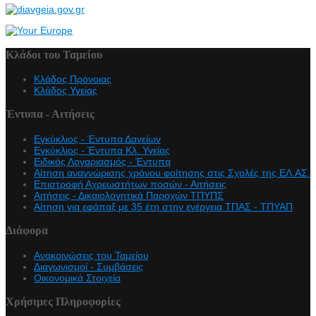
Κλάδοι του Ταμείου
Κλάδος Πρόνοιας
Κλάδος Υγείας
Έντυπα - Αιτήσεις
Εγκύκλιος - Έντυπα Δανείων
Εγκύκλιος - Έντυπα Κλ. Υγείας
Eιδικός Λογαριασμός - Έντυπα
Αίτηση αναγνώρισης χρόνου φοίτησης στις Σχολές της ΕΛ.ΑΣ.
Επιστροφή Αχρεωστήτων ποσών - Αιτήσεις
Αιτήσεις - Δικαιολογητικά Παροχών ΤΠΥΠΣ
Αίτηση για εφάπαξ με 35 έτη στην ενέργεια ΤΠΑΣ - ΤΠΥΑΠ
Διάφορα
Ανακοινώσεις του Ταμείου
Διαγωνισμοί - Συμβάσεις
Οικονομικά Στοιχεία
Χρήσιμες Πληροφορίες