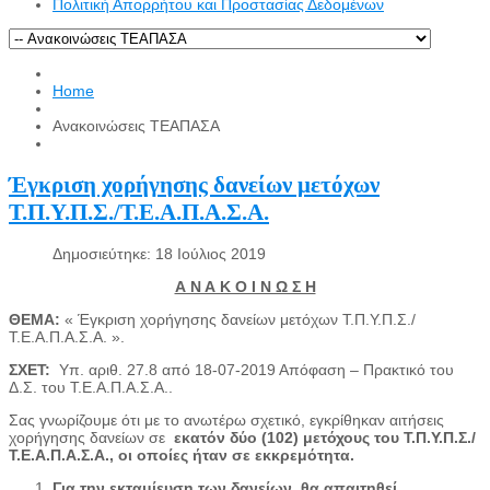
Πολιτική Απορρήτου και Προστασίας Δεδομένων
Home
Ανακοινώσεις ΤΕΑΠΑΣΑ
Έγκριση χορήγησης δανείων μετόχων
Τ.Π.Υ.Π.Σ./Τ.Ε.Α.Π.Α.Σ.Α.
Δημοσιεύτηκε: 18 Ιούλιος 2019
Α Ν Α Κ Ο Ι Ν Ω Σ Η
ΘΕΜΑ:
« Έγκριση χορήγησης δανείων μετόχων Τ.Π.Υ.Π.Σ./
Τ.Ε.Α.Π.Α.Σ.Α. ».
ΣΧΕΤ:
Υπ. αριθ. 27.8 από 18-07-2019 Απόφαση – Πρακτικό του
Δ.Σ. του Τ.Ε.Α.Π.Α.Σ.Α..
Σας γνωρίζουμε ότι με το ανωτέρω σχετικό, εγκρίθηκαν αιτήσεις
χορήγησης δανείων σε
εκατόν δύο (102)
μετόχους του
Τ.Π.Υ.Π.Σ./
Τ.Ε.Α.Π.Α.Σ.Α
.,
οι οποίες ήταν σε εκκρεμότητα.
Για την εκταμίευση των δανείων, θα απαιτηθεί