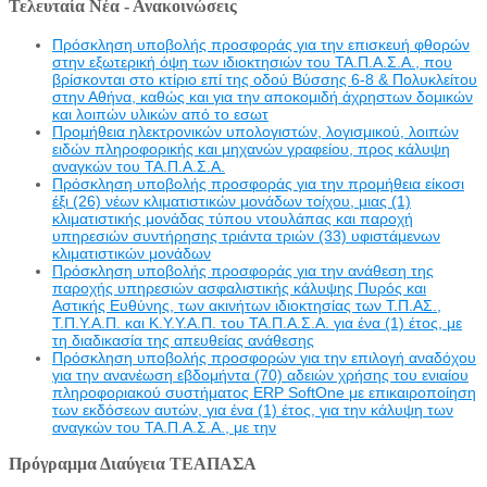
Τελευταία Νέα - Ανακοινώσεις
Πρόσκληση υποβολής προσφοράς για την επισκευή φθορών
στην εξωτερική όψη των ιδιοκτησιών του ΤΑ.Π.Α.Σ.Α., που
βρίσκονται στο κτίριο επί της οδού Βύσσης 6-8 & Πολυκλείτου
στην Αθήνα, καθώς και για την αποκομιδή άχρηστων δομικών
και λοιπών υλικών από το εσωτ
Προμήθεια ηλεκτρονικών υπολογιστών, λογισμικού, λοιπών
ειδών πληροφορικής και μηχανών γραφείου, προς κάλυψη
αναγκών του ΤΑ.Π.Α.Σ.Α.
Πρόσκληση υποβολής προσφοράς για την προμήθεια είκοσι
έξι (26) νέων κλιματιστικών μονάδων τοίχου, μιας (1)
κλιματιστικής μονάδας τύπου ντουλάπας και παροχή
υπηρεσιών συντήρησης τριάντα τριών (33) υφιστάμενων
κλιματιστικών μονάδων
Πρόσκληση υποβολής προσφοράς για την ανάθεση της
παροχής υπηρεσιών ασφαλιστικής κάλυψης Πυρός και
Αστικής Ευθύνης, των ακινήτων ιδιοκτησίας των Τ.Π.ΑΣ.,
Τ.Π.Υ.Α.Π. και Κ.Υ.Υ.Α.Π. του ΤΑ.Π.Α.Σ.Α. για ένα (1) έτος, με
τη διαδικασία της απευθείας ανάθεσης
Πρόσκληση υποβολής προσφορών για την επιλογή αναδόχου
για την ανανέωση εβδομήντα (70) αδειών χρήσης του ενιαίου
πληροφοριακού συστήματος ERP SoftOne με επικαιροποίηση
των εκδόσεων αυτών, για ένα (1) έτος, για την κάλυψη των
αναγκών του ΤΑ.Π.Α.Σ.Α., με την
Πρόγραμμα Διαύγεια ΤΕΑΠΑΣΑ