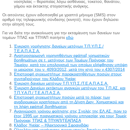
νοσηλείας – θεραπείας λόγω ασθένειας, τοκετού, θανάτου,
γάμου και έκτακτης στεγαστικής ανάγκης.
Οι αιτούντες έχουν ειδοποιηθεί με γραπτό μήνυμα (SMS) στον
αριθμό της τηλεφωνικής σύνδεσης (κινητό), που έχουν δηλώσει
στην αίτησή τους.
Για να δείτε την ανακοίνωση για την εκταμίευση των δανείων των
τομέων ΤΠΑΣ και ΤΠΥΑΠ πατήστε
εδώ
Έγκριση χορήγησης δανείων μετόχων Τ.Π.Υ.Π.Σ./
Τ.Ε.Α.Π.Α.Σ.Α.
Αναπροσαρμογή χορηγηθέντων εφάπαξ χρηματικών
βοηθημάτων σε τ. μετόχους των Τομέων Πρόνοιας του
Ταμείου, κατά τον υπολογισμό των οποίων ελήφθησαν υπόψη
οι μειώσεις του ν. 4093/2012, μετά την ισχύ του ν.4307/2014
Επιστροφή αχρεωστήτως παρακρατηθέντων ποσών στους
συνταξιούχους του Κλάδου Υγείας
Έγκριση δανείων μετόχων Τ.Π.Υ.Π.Σ./Τ.Ε.Α.Π.Α.Σ.Α.
Έγκριση Δανείων εκτάκτων αναγκών μετόχων του Τ.Π.ΑΣ. και
Τ.Π.Υ.Α.Π./ Τ.Ε.Α.Π.Α.Σ.Α.
Επιστροφή αχρεωστήτων ποσών μετά το πέρας των
αναδρομικών κρατήσεων από τη Δ/νση Διαχ. Χρηματικού και
τη λήψη εφάπαξ βοηθήματος
Αναγνώριση χρόνου φοίτησης στις Σχολές της ΕΛ.ΑΣ. πριν το
έτος 1995 ως πραγματικού χρόνου υπηρεσίας για τους Τομείς
Πρόνοιας ΤΠΑΣ & ΤΠΥΑΠ/ΤΕΑΠΑΣΑ
Κλάδος Υγείας – Ηλεκτρονικό Σφραγιδάκι
Ολοκλήρωση χορήγησης προσωπικών δανείων εκτάκτων