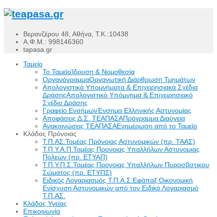
Βερανζέρου 48, Αθήνα, Τ.Κ.:10438
Α.Φ.Μ.: 998146360
tapasa.gr
Ταμείο
Το Ταμείο
Ίδρυση & Νομοθεσία
Οργανόγραμμα
Οργανωτική Διάρθρωση Τμημάτων
Απολογιστικά Υπομνήματα & Επιχειρησιακά Σχέδια
Δράσης
Απολογιστικό Υπόμνημα & Επιχειρησιακό
Σχέδιο Δράσης
Γραφείο Ενσήμων
Ένσημα Ελληνικής Αστυνομίας
Αποφάσεις Δ.Σ. ΤΕΑΠΑΣΑ
Πρόγραμμα Διαύγεια
Ανακοινώσεις ΤΕΑΠΑΣΑ
Ενημέρωση από το Ταμείο
Κλάδος Πρόνοιας
Τ.Π.ΑΣ.
Τομέας Πρόνοιας Αστυνομικών (πρ. ΤΑΑΣ)
Τ.Π.Υ.Α.Π.
Τομέας Προνοιας Υπαλλήλων Αστυνομιας
Πόλεων (πρ. ΕΤΥΑΠ)
Τ.Π.Υ.Π.Σ.
Τομέας Προνοιας Υπαλλήλων Πυροσβστικου
Σώματος (πρ. ΕΤΥΠΣ)
Ειδικός Λογαριασμός Τ.Π.Α.Σ.
Εφάπαξ Οικονομική
Ενίσχυση Αστυνομικών από τον Ειδικό Λογαριασμό
Τ.Π.ΑΣ.
Κλάδος Υγείας
Επικοινωνία