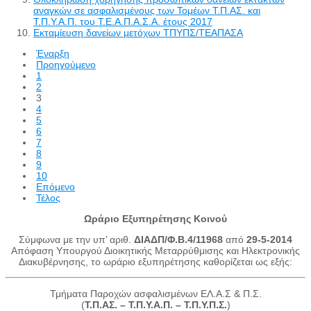
αναγκών σε ασφαλισμένους των Τομέων Τ.Π.ΑΣ. και
Τ.Π.Υ.Α.Π. του Τ.Ε.Α.Π.Α.Σ.Α. έτους 2017
Εκταμίευση δανείων μετόχων ΤΠΥΠΣ/ΤΕΑΠΑΣΑ
Έναρξη
Προηγούμενο
1
2
3
4
5
6
7
8
9
10
Επόμενο
Τέλος
Ωράριο Εξυπηρέτησης Κοινού
Σύμφωνα με την υπ’ αριθ.
ΔΙΑΔΠ/Φ.Β.4/11968
από
29-5-2014
Απόφαση Υπουργού Διοικητικής Μεταρρύθμισης και Ηλεκτρονικής
Διακυβέρνησης, το ωράριο εξυπηρέτησης καθορίζεται ως εξής:
Τμήματα Παροχών ασφαλισμένων ΕΛ.Α.Σ & Π.Σ.
(
Τ.Π.ΑΣ. – Τ.Π.Υ.Α.Π. – Τ.Π.Υ.Π.Σ.
)