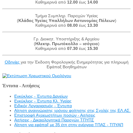
Καθημερινά από
12.00
έως
14.00
Τμήμα Συμπληρ. Παροχών Υγείας
(
Κλάδος Υγείας Υπαλλήλων Αστυνομίας Πόλεων
)
Καθημερινά από
08.00
έως
13.30
Γρ. Διοικητ. Υποστήριξης & Αρχείου
(
Ηλεκτρ. Πρωτόκολλο – ισόγειο
)
Καθημερινά από
07.30
έως
15.30
Οδηγίες
για την Έκδοση Φορολογικής Ενημερότητας για πληρωμή
Εφάπαξ Βοηθημάτων
Έντυπα - Αιτήσεις
Εγκύκλιος - Έντυπα Δανείων
Εγκύκλιος - Έντυπα Κλ. Υγείας
Eιδικός Λογαριασμός - Έντυπα
Αίτηση αναγνώρισης χρόνου φοίτησης στις Σχολές της ΕΛ.ΑΣ.
Επιστροφή Αχρεωστήτων ποσών - Αιτήσεις
Αιτήσεις - Δικαιολογητικά Παροχών ΤΠΥΠΣ
Αίτηση για εφάπαξ με 35 έτη στην ενέργεια ΤΠΑΣ - ΤΠΥΑΠ