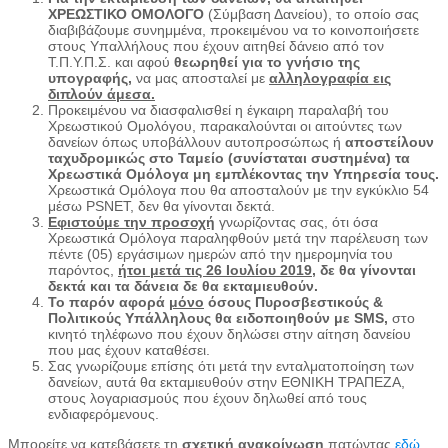
ΧΡΕΩΣΤΙΚΟ ΟΜΟΛΟΓΟ
(Σύμβαση Δανείου), το οποίο σας
διαβιβάζουμε συνημμένα, προκειμένου να το κοινοποιήσετε
στους Υπαλλήλους που έχουν αιτηθεί δάνειο από τον
Τ.Π.Υ.Π.Σ. και αφού
θεωρηθεί για το γνήσιο της
υπογραφής,
να μας αποσταλεί με
αλληλογραφία εις
διπλούν
άμεσα.
Προκειμένου να διασφαλισθεί η έγκαιρη παραλαβή του
Χρεωστικού Ομολόγου, παρακαλούνται οι αιτούντες των
δανείων όπως υποβάλλουν αυτοπροσώπως ή
αποστείλουν
ταχυδρομικώς στο Ταμείο (συνίσταται συστημένα) τα
Χρεωστικά Ομόλογα μη εμπλέκοντας την Υπηρεσία τους.
Χρεωστικά Ομόλογα που θα αποσταλούν με την εγκύκλιο 54
μέσω PSNET, δεν θα γίνονται δεκτά.
Εφιστούμε την προσοχή
γνωρίζοντας σας, ότι όσα
Χρεωστικά Ομόλογα παραληφθούν μετά την παρέλευση των
πέντε (05) εργάσιμων ημερών από την ημερομηνία του
παρόντος,
ήτοι μετά τις 26 Ιουλίου 2019
, δε θα γίνονται
δεκτά και τα δάνεια δε θα εκταμιευθούν.
Το παρόν αφορά
μόνο
όσους Πυροσβεστικούς &
Πολιτικούς Υπάλληλους θα ειδοποιηθούν με
SMS
,
στο
κινητό τηλέφωνο που έχουν δηλώσει στην αίτηση δανείου
που μας έχουν καταθέσει.
Σας γνωρίζουμε επίσης ότι μετά την ενταλματοποίηση των
δανείων, αυτά θα εκταμιευθούν στην ΕΘΝΙΚΗ ΤΡΑΠΕΖΑ,
στους λογαριασμούς που έχουν δηλωθεί από τους
ενδιαφερόμενους.
Μπορείτε να κατεβάσετε τη
σχετική ανακοίνωση
πατώντας
εδώ.