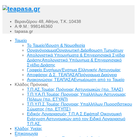
Βερανζέρου 48, Αθήνα, Τ.Κ.:10438
Α.Φ.Μ.: 998146360
tapasa.gr
Ταμείο
Το Ταμείο
Ίδρυση & Νομοθεσία
Οργανόγραμμα
Οργανωτική Διάρθρωση Τμημάτων
Απολογιστικά Υπομνήματα & Επιχειρησιακά Σχέδια
Δράσης
Απολογιστικό Υπόμνημα & Επιχειρησιακό
Σχέδιο Δράσης
Γραφείο Ενσήμων
Ένσημα Ελληνικής Αστυνομίας
Αποφάσεις Δ.Σ. ΤΕΑΠΑΣΑ
Πρόγραμμα Διαύγεια
Ανακοινώσεις ΤΕΑΠΑΣΑ
Ενημέρωση από το Ταμείο
Κλάδος Πρόνοιας
Τ.Π.ΑΣ.
Τομέας Πρόνοιας Αστυνομικών (πρ. ΤΑΑΣ)
Τ.Π.Υ.Α.Π.
Τομέας Προνοιας Υπαλλήλων Αστυνομιας
Πόλεων (πρ. ΕΤΥΑΠ)
Τ.Π.Υ.Π.Σ.
Τομέας Προνοιας Υπαλλήλων Πυροσβστικου
Σώματος (πρ. ΕΤΥΠΣ)
Ειδικός Λογαριασμός Τ.Π.Α.Σ.
Εφάπαξ Οικονομική
Ενίσχυση Αστυνομικών από τον Ειδικό Λογαριασμό
Τ.Π.ΑΣ.
Κλάδος Υγείας
Επικοινωνία