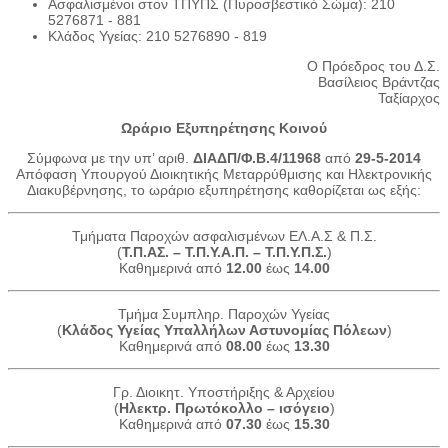
Ασφαλισμένοι στον ΤΠΥΠΣ (Πυροσβεστικό Σώμα): 210
5276871 - 881
Κλάδος Υγείας: 210 5276890 - 819
Ο Πρόεδρος του Δ.Σ.
Βασίλειος Βράντζας
Ταξίαρχος
Ωράριο Εξυπηρέτησης Κοινού
Σύμφωνα με την υπ’ αριθ.
ΔΙΑΔΠ/Φ.Β.4/11968
από
29-5-2014
Απόφαση Υπουργού Διοικητικής Μεταρρύθμισης και Ηλεκτρονικής
Διακυβέρνησης, το ωράριο εξυπηρέτησης καθορίζεται ως εξής:
Τμήματα Παροχών ασφαλισμένων ΕΛ.Α.Σ & Π.Σ.
(
Τ.Π.ΑΣ. – Τ.Π.Υ.Α.Π. – Τ.Π.Υ.Π.Σ.
)
Καθημερινά από
12.00
έως
14.00
Τμήμα Συμπληρ. Παροχών Υγείας
(
Κλάδος Υγείας Υπαλλήλων Αστυνομίας Πόλεων
)
Καθημερινά από
08.00
έως
13.30
Γρ. Διοικητ. Υποστήριξης & Αρχείου
(
Ηλεκτρ. Πρωτόκολλο – ισόγειο
)
Καθημερινά από
07.30
έως
15.30