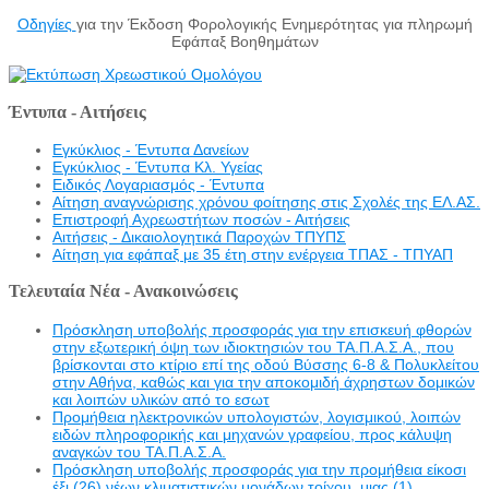
Οδηγίες
για την Έκδοση Φορολογικής Ενημερότητας για πληρωμή
Εφάπαξ Βοηθημάτων
Έντυπα - Αιτήσεις
Εγκύκλιος - Έντυπα Δανείων
Εγκύκλιος - Έντυπα Κλ. Υγείας
Eιδικός Λογαριασμός - Έντυπα
Αίτηση αναγνώρισης χρόνου φοίτησης στις Σχολές της ΕΛ.ΑΣ.
Επιστροφή Αχρεωστήτων ποσών - Αιτήσεις
Αιτήσεις - Δικαιολογητικά Παροχών ΤΠΥΠΣ
Αίτηση για εφάπαξ με 35 έτη στην ενέργεια ΤΠΑΣ - ΤΠΥΑΠ
Τελευταία Νέα - Ανακοινώσεις
Πρόσκληση υποβολής προσφοράς για την επισκευή φθορών
στην εξωτερική όψη των ιδιοκτησιών του ΤΑ.Π.Α.Σ.Α., που
βρίσκονται στο κτίριο επί της οδού Βύσσης 6-8 & Πολυκλείτου
στην Αθήνα, καθώς και για την αποκομιδή άχρηστων δομικών
και λοιπών υλικών από το εσωτ
Προμήθεια ηλεκτρονικών υπολογιστών, λογισμικού, λοιπών
ειδών πληροφορικής και μηχανών γραφείου, προς κάλυψη
αναγκών του ΤΑ.Π.Α.Σ.Α.
Πρόσκληση υποβολής προσφοράς για την προμήθεια είκοσι
έξι (26) νέων κλιματιστικών μονάδων τοίχου, μιας (1)