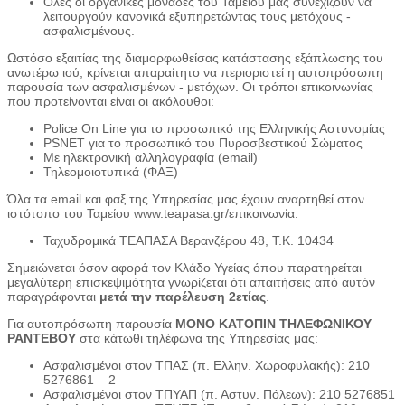
Όλες οι οργανικές μονάδες του Ταμείου μας συνεχίζουν να
λειτουργούν κανονικά εξυπηρετώντας τους μετόχους -
ασφαλισμένους.
Ωστόσο εξαιτίας της διαμορφωθείσας κατάστασης εξάπλωσης του
ανωτέρω ιού, κρίνεται απαραίτητο να περιοριστεί η αυτοπρόσωπη
παρουσία των ασφαλισμένων - μετόχων. Οι τρόποι επικοινωνίας
που προτείνονται είναι οι ακόλουθοι:
Police On Line για το προσωπικό της Ελληνικής Αστυνομίας
PSNET για το προσωπικό του Πυροσβεστικού Σώματος
Με ηλεκτρονική αλληλογραφία (email)
Τηλεομοιοτυπικά (ΦΑΞ)
Όλα τα email και φαξ της Υπηρεσίας μας έχουν αναρτηθεί στον
ιστότοπο του Ταμείου www.teapasa.gr/επικοινωνία.
Ταχυδρομικά ΤΕΑΠΑΣΑ Βερανζέρου 48, Τ.Κ. 10434
Σημειώνεται όσον αφορά τον Κλάδο Υγείας όπου παρατηρείται
μεγαλύτερη επισκεψιμότητα γνωρίζεται ότι απαιτήσεις από αυτόν
παραγράφονται
μετά την
παρέλευση
2ετίας
.
Για αυτοπρόσωπη παρουσία
ΜΟΝΟ ΚΑΤΟΠΙΝ ΤΗΛΕΦΩΝΙΚΟΥ
ΡΑΝΤΕΒΟΥ
στα κάτωθι τηλέφωνα της Υπηρεσίας μας:
Ασφαλισμένοι στον ΤΠΑΣ (π. Ελλην. Χωροφυλακής): 210
5276861 – 2
Ασφαλισμένοι στον ΤΠΥΑΠ (π. Αστυν. Πόλεων): 210 5276851