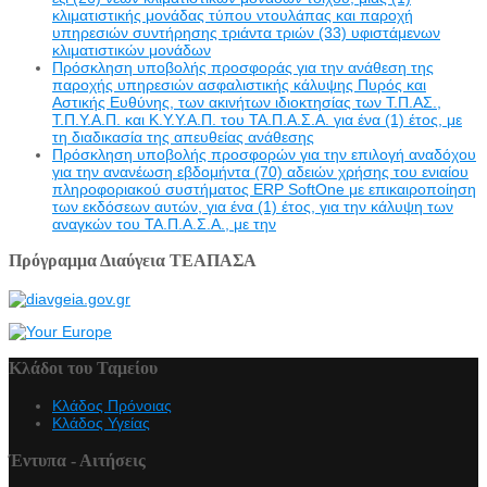
κλιματιστικής μονάδας τύπου ντουλάπας και παροχή
υπηρεσιών συντήρησης τριάντα τριών (33) υφιστάμενων
κλιματιστικών μονάδων
Πρόσκληση υποβολής προσφοράς για την ανάθεση της
παροχής υπηρεσιών ασφαλιστικής κάλυψης Πυρός και
Αστικής Ευθύνης, των ακινήτων ιδιοκτησίας των Τ.Π.ΑΣ.,
Τ.Π.Υ.Α.Π. και Κ.Υ.Υ.Α.Π. του ΤΑ.Π.Α.Σ.Α. για ένα (1) έτος, με
τη διαδικασία της απευθείας ανάθεσης
Πρόσκληση υποβολής προσφορών για την επιλογή αναδόχου
για την ανανέωση εβδομήντα (70) αδειών χρήσης του ενιαίου
πληροφοριακού συστήματος ERP SoftOne με επικαιροποίηση
των εκδόσεων αυτών, για ένα (1) έτος, για την κάλυψη των
αναγκών του ΤΑ.Π.Α.Σ.Α., με την
Πρόγραμμα Διαύγεια ΤΕΑΠΑΣΑ
Κλάδοι του Ταμείου
Κλάδος Πρόνοιας
Κλάδος Υγείας
Έντυπα - Αιτήσεις