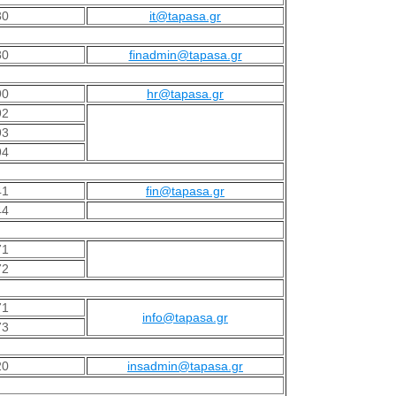
30
it@tapasa.gr
80
finadmin@tapasa.gr
90
hr@tapasa.gr
92
93
94
41
fin@tapasa.gr
44
71
72
71
info@tapasa.gr
73
20
insadmin@tapasa.gr