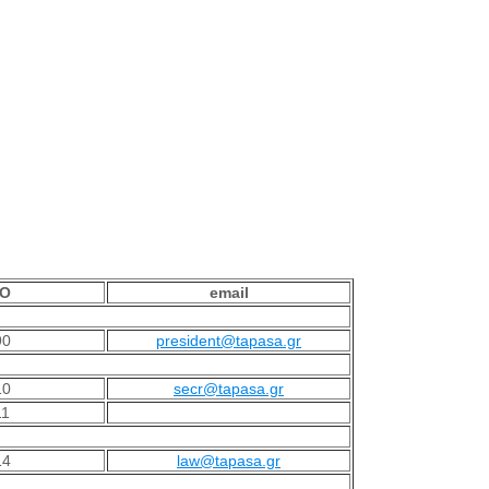
Ο
email
90
president@tapasa.gr
10
secr@tapasa.gr
11
14
law@tapasa.gr