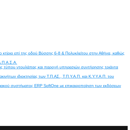
 κτίριο επί της οδού Βύσσης 6-8 & Πολυκλείτου στην Αθήνα, καθώς
.Π.Α.Σ.Α.
άδας τύπου ντουλάπας και παροχή υπηρεσιών συντήρησης τριάντα
των ιδιοκτησίας των Τ.Π.ΑΣ., Τ.Π.Υ.Α.Π. και Κ.Υ.Υ.Α.Π. του
ριακού συστήματος ERP SoftOne με επικαιροποίηση των εκδόσεων