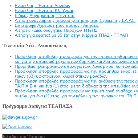
Εγκύκλιος - Έντυπα Δανείων
Εγκύκλιος - Έντυπα Κλ. Υγείας
Eιδικός Λογαριασμός - Έντυπα
Αίτηση αναγνώρισης χρόνου φοίτησης στις Σχολές της ΕΛ.ΑΣ.
Επιστροφή Αχρεωστήτων ποσών - Αιτήσεις
Αιτήσεις - Δικαιολογητικά Παροχών ΤΠΥΠΣ
Αίτηση για εφάπαξ με 35 έτη στην ενέργεια ΤΠΑΣ - ΤΠΥΑΠ
Τελευταία Νέα - Ανακοινώσεις
Πρόσκληση υποβολής προσφοράς για την επισκευή φθορών στην 
και για την αποκομιδή άχρηστων δομικών και λοιπών υλικών α
Προμήθεια ηλεκτρονικών υπολογιστών, λογισμικού, λοιπών ει
Πρόσκληση υποβολής προσφοράς για την προμήθεια είκοσι έξι 
τριών (33) υφιστάμενων κλιματιστικών μονάδων
Πρόσκληση υποβολής προσφοράς για την ανάθεση της παροχής υ
ΤΑ.Π.Α.Σ.Α. για ένα (1) έτος, με τη διαδικασία της απευθείας α
Πρόσκληση υποβολής προσφορών για την επιλογή αναδόχου γι
αυτών, για ένα (1) έτος, για την κάλυψη των αναγκών του ΤΑ.Π.
Πρόγραμμα Διαύγεια ΤΕΑΠΑΣΑ
Κλάδοι του Ταμείου