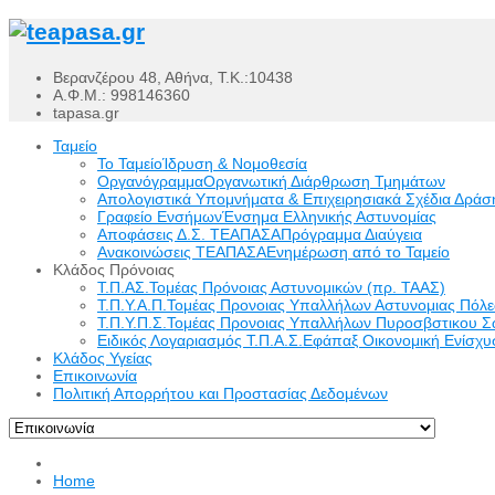
Βερανζέρου 48, Αθήνα, Τ.Κ.:10438
Α.Φ.Μ.: 998146360
tapasa.gr
Ταμείο
Το Ταμείο
Ίδρυση & Νομοθεσία
Οργανόγραμμα
Οργανωτική Διάρθρωση Τμημάτων
Απολογιστικά Υπομνήματα & Επιχειρησιακά Σχέδια Δράσ
Γραφείο Ενσήμων
Ένσημα Ελληνικής Αστυνομίας
Αποφάσεις Δ.Σ. ΤΕΑΠΑΣΑ
Πρόγραμμα Διαύγεια
Ανακοινώσεις ΤΕΑΠΑΣΑ
Ενημέρωση από το Ταμείο
Κλάδος Πρόνοιας
Τ.Π.ΑΣ.
Τομέας Πρόνοιας Αστυνομικών (πρ. ΤΑΑΣ)
Τ.Π.Υ.Α.Π.
Τομέας Προνοιας Υπαλλήλων Αστυνομιας Πόλ
Τ.Π.Υ.Π.Σ.
Τομέας Προνοιας Υπαλλήλων Πυροσβστικου Σ
Ειδικός Λογαριασμός Τ.Π.Α.Σ.
Εφάπαξ Οικονομική Ενίσχυσ
Κλάδος Υγείας
Επικοινωνία
Πολιτική Απορρήτου και Προστασίας Δεδομένων
Home