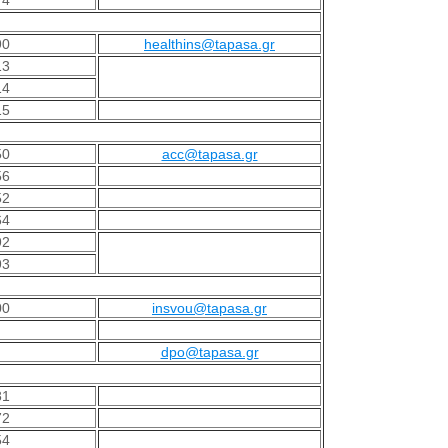
74
90
healthins@tapasa.gr
13
14
15
50
acc@tapasa.gr
56
52
64
92
93
00
insvou@tapasa.gr
dpo@tapasa.gr
81
72
54