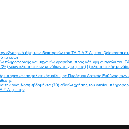
εξωτερική όψη των ιδιοκτησιών του ΤΑ.Π.Α.Σ.Α., που βρίσκονται στο
πό το εσωτ
δών πληροφορικής και μηχανών γραφείου, προς κάλυψη αναγκών του ΤΑ
(26) νέων κλιματιστικών μονάδων τοίχου, μιας (1) κλιματιστικής μον
πηρεσιών ασφαλιστικής κάλυψης Πυρός και Αστικής Ευθύνης, των ακινή
νάθεσης
α την ανανέωση εβδομήντα (70) αδειών χρήσης του ενιαίου πληροφο
Α.Σ.Α., με την