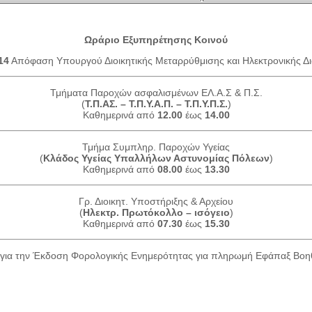
Ωράριο Εξυπηρέτησης Κοινού
14
Απόφαση Υπουργού Διοικητικής Μεταρρύθμισης και Ηλεκτρονικής Δι
Τμήματα Παροχών ασφαλισμένων ΕΛ.Α.Σ & Π.Σ.
(
Τ.Π.ΑΣ. – Τ.Π.Υ.Α.Π. – Τ.Π.Υ.Π.Σ.
)
Καθημερινά από
12.00
έως
14.00
Τμήμα Συμπληρ. Παροχών Υγείας
(
Κλάδος Υγείας Υπαλλήλων Αστυνομίας Πόλεων
)
Καθημερινά από
08.00
έως
13.30
Γρ. Διοικητ. Υποστήριξης & Αρχείου
(
Ηλεκτρ. Πρωτόκολλο – ισόγειο
)
Καθημερινά από
07.30
έως
15.30
για την Έκδοση Φορολογικής Ενημερότητας για πληρωμή Εφάπαξ Βο