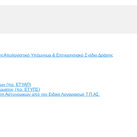
ης
Απολογιστικό Υπόμνημα & Επιχειρησιακό Σχέδιο Δράσης
εων (πρ. ΕΤΥΑΠ)
ώματος (πρ. ΕΤΥΠΣ)
η Αστυνομικών από τον Ειδικό Λογαριασμό Τ.Π.ΑΣ.