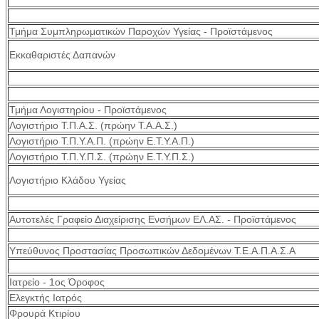
Τμήμα Συμπληρωματικών Παροχών Υγείας - Προϊστάμενος
Εκκαθαριστές Δαπανών
Τμήμα Λογιστηρίου - Προϊστάμενος
Λογιστήριο Τ.Π.Α.Σ. (πρώην Τ.Α.Α.Σ.)
Λογιστήριο Τ.Π.Υ.Α.Π. (πρώην Ε.Τ.Υ.Α.Π.)
Λογιστήριο Τ.Π.Υ.Π.Σ. (πρώην Ε.Τ.Υ.Π.Σ.)
Λογιστήριο Κλάδου Υγείας
Αυτοτελές Γραφείο Διαχείρισης Ενσήμων ΕΛ.ΑΣ. - Προϊστάμενος
Υπεύθυνος Προστασίας Προσωπικών Δεδομένων Τ.Ε.Α.Π.Α.Σ.Α
Ιατρείο - 1ος Όροφος
Ελεγκτής Ιατρός
Φρουρά Κτιρίου