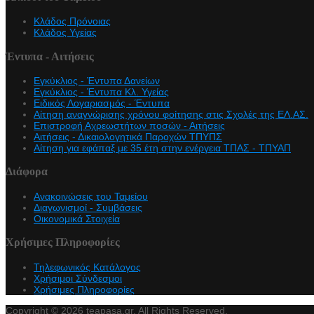
Κλάδος Πρόνοιας
Κλάδος Υγείας
Έντυπα - Αιτήσεις
Εγκύκλιος - Έντυπα Δανείων
Εγκύκλιος - Έντυπα Κλ. Υγείας
Eιδικός Λογαριασμός - Έντυπα
Αίτηση αναγνώρισης χρόνου φοίτησης στις Σχολές της ΕΛ.ΑΣ.
Επιστροφή Αχρεωστήτων ποσών - Αιτήσεις
Αιτήσεις - Δικαιολογητικά Παροχών ΤΠΥΠΣ
Αίτηση για εφάπαξ με 35 έτη στην ενέργεια ΤΠΑΣ - ΤΠΥΑΠ
Διάφορα
Ανακοινώσεις του Ταμείου
Διαγωνισμοί - Συμβάσεις
Οικονομικά Στοιχεία
Χρήσιμες Πληροφορίες
Τηλεφωνικός Κατάλογος
Χρήσιμοι Σύνδεσμοι
Χρήσιμες Πληροφορίες
Cookie Consent plugin for the EU cookie l
Copyright © 2026 teapasa.gr. All Rights Reserved.